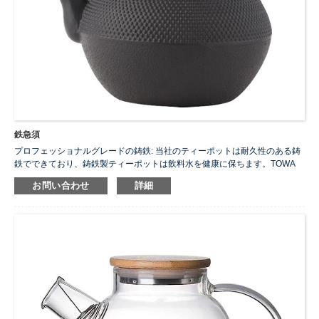
鉄急須
プロフェッショナルグレードの鋳鉄: 当社のティーポットは耐久性のある鋳
鉄でできており、鋳鉄製ティーポットは飲料水を健康に保ちます。TOWA
鋳鉄製ティーポットは、水中の鉄イオンを放出し、塩化物イオンを吸収す
お問い合わせ
詳細
ることで水質を改善します。そのため、鋳鉄製のティーポットで沸騰させ
た後の水はより甘くて柔らかくなり、あらゆる種類のお茶やその他の飲み
物作りに適しています。
フィルター付き：ティーポットのサイズに合わせた使いやすいフィルター
が付属しています。お茶、フラワーティー、ハーブティー、ミントティー
などを濾すのに使用できます。
便利なハンドル: 取り外し可能なハンドルは使いやすいように設計されてい
ます。ハンドルは麻縄で巻かれており、素朴でエレガントな見た目であり
ながら、火傷防止効果があります。
...