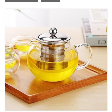
できます。
モデル:
TPH-500
容量:
500ml
ティーポットのサイズ:
14.5*10*13センチメートル
ティーポットN.W.:
220gsm
梱包箱のサイズ:
12.5×12×11.5cm
...