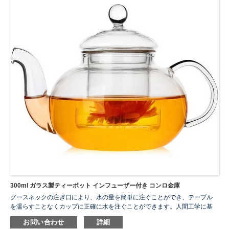
300ml ガラス製ティーポット インフューザー付き コンロ金庫
グースネックの注ぎ口により、水の量を簡単に注ぐことができ、テーブル
を濡らすことなくカップに正確に水を注ぐことができます。人間工学に基
づいたハンドルはより快適です。熱くなって手を火傷することはありませ
お問い合わせ
詳細
ん。このガラス製ティーポットは安心してご使用いただけます。