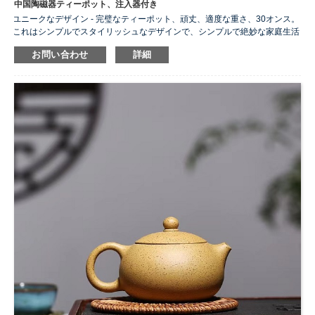
中国陶磁器ティーポット、注入器付き
ユニークなデザイン - 完璧なティーポット、頑丈、適度な重さ、30オンス。
これはシンプルでスタイリッシュなデザインで、シンプルで絶妙な家庭生活
のためのカラフルなティーポットで装飾されています。
お問い合わせ
詳細
まろやかなお茶 - ティーポットには、お茶を濾してお茶を淹れるのに役立つ
深めの注入器が装備されており、時間を節約し、ゲストを素早くおもてなし
するのに役立ちます。
家族や友人とのティータイム - 3杯分なので1人または2人で飲むのに最適で
す。お茶を淹れるのにちょうどいいサイズです。アフタヌーンティーやティ
ーパーティーに最適です。
食器洗い機、電子レンジに安全 – 耐久性のある磁器、セラミック製。注意し
ていただきたいのは、これはやかんではないということです。鍋です。発熱
体の上に置かないでください。
...