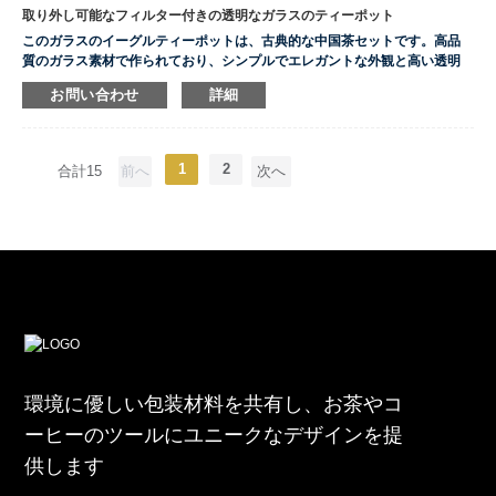
取り外し可能なフィルター付きの透明なガラスのティーポット
このガラスのイーグルティーポットは、古典的な中国茶セットです。高品
質のガラス素材で作られており、シンプルでエレガントな外観と高い透明
度を備えており、茶葉の変化が一目でわかります。鷲の口のデザインは水
お問い合わせ
詳細
の流れをより安定させ、お茶の速度を制御するのに非常に便利で、味をよ
りまろやかにし、さまざまな好みのニーズを満たします。高温にも強く、
紅茶や緑茶などあらゆるお茶に適した急須です。それだけでなく、お手入
れも非常に簡単で、簡単に洗うだけで元の輝きを取り戻すことができま
1
2
合計15
前へ
次へ
す。自分用でも贈り物としても非常に適した選択です。全体的なデザイン
はシンプルでスタイリッシュで、家庭用でもオフィスでも、人々にエレガ
ントで高貴な雰囲気を与えることができます。
...
環境に優しい包装材料を共有し、お茶やコ
ーヒーのツールにユニークなデザインを提
供します