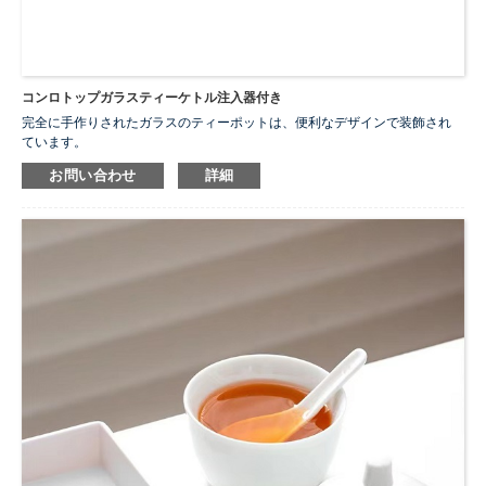
コンロトップガラスティーケトル注入器付き
完全に手作りされたガラスのティーポットは、便利なデザインで装飾され
ています。
ノンドリップ注ぎ口は水ハネを軽減するために鷹のくちばしのようにデザ
お問い合わせ
詳細
インされています。透明なインフューザーは取り外し可能で、濃い味でも
軽い味でも、好みに応じて選べます。ティーポットのハンドルと蓋は無垢
材で作られているため、コンロの上で淹れた後もすぐに摘むことができま
す。
モデル:
TP-111
容量:
500ml
特徴:
高温-耐熱性
...