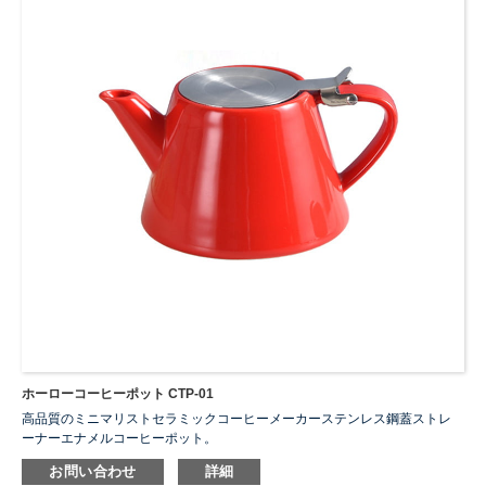
ホーローコーヒーポット CTP-01
高品質のミニマリストセラミックコーヒーメーカーステンレス鋼蓋ストレ
ーナーエナメルコーヒーポット。
当社の開花低木セラミックティーポットのサイズは18×9cm、容量は550ml
お問い合わせ
詳細
です。紅茶やコーヒー愛好家に最適なサイズのティーポット。毎日の使用