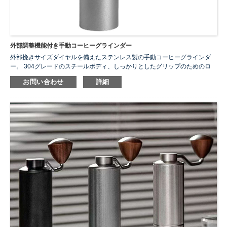
外部調整機能付き手動コーヒーグラインダー
外部挽きサイズダイヤルを備えたステンレス製の手動コーヒーグラインダ
ー。 304グレードのスチールボディ、しっかりとしたグリップのためのロ
ーレット加工されたバレル、人間工学に基づいた木製クランクハンドルが
お問い合わせ
詳細
特徴です。コンパクト（Ø55×165 mm）で持ち運びが可能で、エスプレッ
ソ、プアオーバー、フレンチプレスなどに極細から粗まで均一な挽き粉を
提供します。家庭、オフィス、旅行に最適です。
サイズ:
本体：65×55MM / ハンドル：175MM
色:
ブラック/グレー
重量:
490G
...