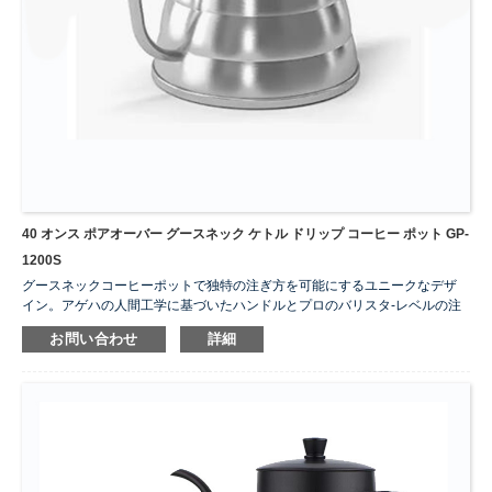
40 オンス ポアオーバー グースネック ケトル ドリップ コーヒー ポット GP-
1200S
グースネックコーヒーポットで独特の注ぎ方を可能にするユニークなデザ
イン。アゲハの人間工学に基づいたハンドルとプロのバリスタ-レベルの注
ぎ口デザインにより、すべてのコーヒー愛好家が簡単にお気に入りのコー
お問い合わせ
詳細
ヒーや紅茶を淹れることができます。カウンタートップの必需品となるブ
ラッシュシルバー仕上げ。ミニマリストでスタイリッシュ、審美的に美し
い。内側のレーザーエッチングされた測定ラインにより、コーヒーの一貫
した注ぎが保証され、コーヒーの無駄が最小限に抑えられます。
...