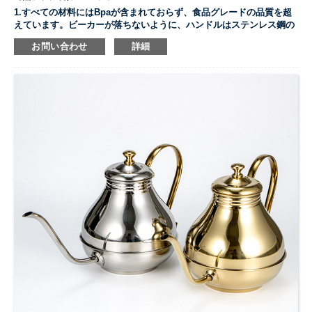
1.すべての材料にはBpaが含まれておらず、食品グレードの品質を超
えています。ビーカーが落ちないように、ハンドルはステンレス鋼の
フレームで固定されています。
お問い合わせ
詳細
2.超微細フィルタースクリーンは、コーヒーかすがカップに入らない
ようにします。数分以内に、滑らかで豊かな風味の完璧なコーヒーを
お楽しみください。
3.厚みのあるホウケイ酸ガラスカラフェ - カラフは、極端な温度変化
に耐えられる厚みのある耐熱ホウケイ酸ガラスで作られています。コ
ーヒーが不快な金属臭に汚染される心配はありません。紅茶、エスプ
レッソ、さらには水出しビールを作るのにも最適です。
...