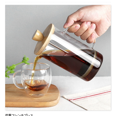
適です。
名前:
ティープランジャー
原材料:
高ホウケイ酸ガラス
サイズ:
350ML
ロゴ:
カスタマイズすることができます、クリスタルのロゴ
...
竹蓋フレンチプレス