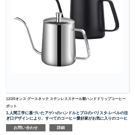
12/20オンス グースネック ステンレススチール製ハンドドリップコーヒー
ポット
1.人間工学に基づいたアゲハのハンドルとプロのバリスタ-レベルの注
ぎ口デザインにより、すべてのコーヒー愛好家がお気に入りのコーヒ
ーや紅茶を簡単に淹れることができます。
お問い合わせ
詳細
2.カウンタートップの必需品となるブラッシュシルバー仕上げ。ミニ
マリストでスタイリッシュ、審美的に美しい。内側のレーザーエッチ