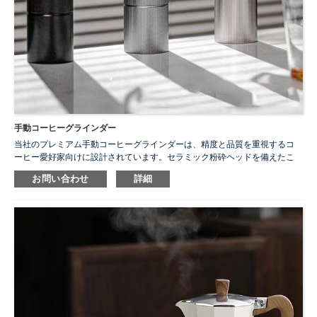
手動コーヒーグラインダー
当社のプレミアム手動コーヒーグラインダーは、精度と品質を重視するコ
ーヒー愛好家向けに設計されています。セラミック粉砕ヘッドを備えたこ
のグラインダーは、毎回均一な粉砕を保証し、さまざまな抽出方法に合わ
お問い合わせ
詳細
せて粗さをカスタマイズできます。透明なガラス製パウダーコンテナーに
より、挽いたコーヒーの量を簡単に監視でき、カップに最適な量を確実に
摂取できます。
...