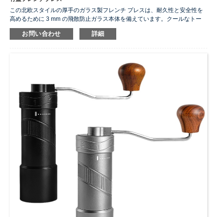
この北欧スタイルの厚手のガラス製フレンチ プレスは、耐久性と安全性を
高めるために 3 mm の飛散防止ガラス本体を備えています。クールなトー
ンのミニマルなデザインは、モダンなインテリアにスムーズに溶け込みま
お問い合わせ
詳細
す。この多用途ケトルは、内蔵システムのおかげで、香り豊かなコーヒー
や繊細なフラワー ティーの抽出をサポートし、カプチーノ用のミルク フォ
ームの作成もサポートします。 304 ステンレス鋼フィルターにより飲料の
テクスチャーを正確に制御でき、人間工学に基づいた滑り止めハンドルに
より快適な取り扱いが保証されます。モーニングコーヒーにもアフタヌー
ンティーにも最適なこのスタイリッシュな家電は、実用性と美しいデザイ
ンを兼ね備えており、質の高い生活に欠かせない日用品となっています。
素材:
ガラス
サイズ:
350ML/600ML
色:
自然の竹
...