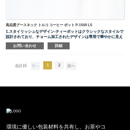
高品質グースネック トルコ コーヒー ポット P-1500 LS
1.スタイリッシュなデザイン-ティーポットはクラシックなスタイルで
設計されており、チョーム加工されたデザインは専用で華やかに見え
ます。
お問い合わせ
詳細
2.グースネックスパウト-コーヒーや紅茶を完璧にグラスに！スムーズ
3.ドリップコーヒーやお茶の注ぎ方には水の流れが大切です。
フィルター付きステンレス製ティーケトル-フィルター茶漏れ、精密フ
ィルター、有効フィルターサイズ残留物。
1
2
合計15
前へ
次へ
...
環境に優しい包装材料を共有し、お茶やコ