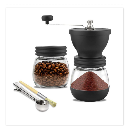
に適しています。色: イエロー、レッド、グリーン、ライトイエロー、スカ
イブルー。
仕様:
550ml
注ぎ口:
85mm
ポットの長さ:
180mm
身長:
90mm
色:
黄、赤、緑、ライトイエロー、スカイブルー
包装:
ホワイトボックス
素材:
セラミック + 304 ステンレス鋼
...