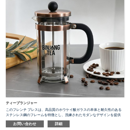
ティープランジャー
このフレンチ プレスは、高品質のホウケイ酸ガラスの本体と耐久性のある
ステンレス鋼のフレームを特徴とし、洗練されたモダンなデザインを提供
します。握りやすいPPグリップハンドルと目の細かいステンレスフィルタ
お問い合わせ
詳細
ーを採用し、コーヒーや紅茶をスムーズに抽出できるので、日常使いに最