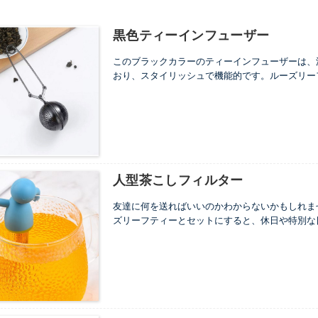
黒色ティーインフューザー
このブラックカラーのティーインフューザーは、
おり、スタイリッシュで機能的です。ルーズリー
味豊かな淹れ方を保証します。コンパクトで使い
名前:
黒色ティーインフューザー
原材料:
304 ステンレス鋼
クラフト:
チタンメッキ
サイズ:
5*17.5センチメートル
ロゴ:
カスタマイズ可能、レーザー彫刻可能
人型茶こしフィルター
最小注文数 :
500個
...
友達に何を送ればいいのかわからないかもしれま
ズリーフティーとセットにすると、休日や特別な
素材:
304 ステンレス鋼 + シリコン
形状:
人間の形
...