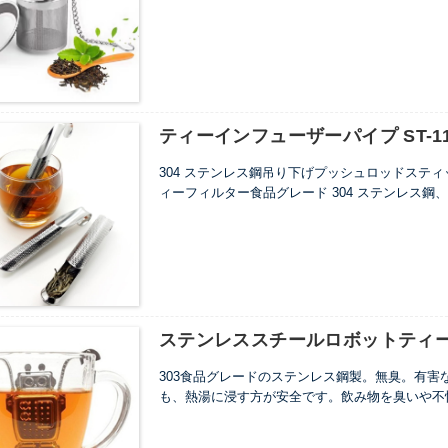
す。
...
ティーインフューザーパイプ ST-
304 ステンレス鋼吊り下げプッシュロッドステ
ィーフィルター食品グレード 304 ステンレス
閉しやすいアクティビティグリッドシート、吊り
304 ステンレス鋼吊りプッシュロッドステ
ター
食品グレードの 304 ステンレス鋼、お茶
開閉しやすいアクティビティグリッドシート
サイズ:
2*4.1*14.7cm
ステンレススチールロボットティーフ
素材:
304ステンレス鋼
厚さ:
0.6mm
303食品グレードのステンレス鋼製。無臭。有
重量:
30g
も、熱湯に浸す方が安全です。飲み物を臭いや不
...
す。