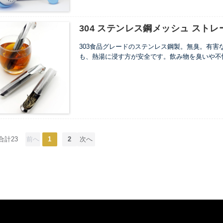
304 ステンレス鋼メッシュ ストレー
303食品グレードのステンレス鋼製。無臭。有
も、熱湯に浸す方が安全です。飲み物を臭いや不
す。
...
合計23
前へ
1
2
次へ