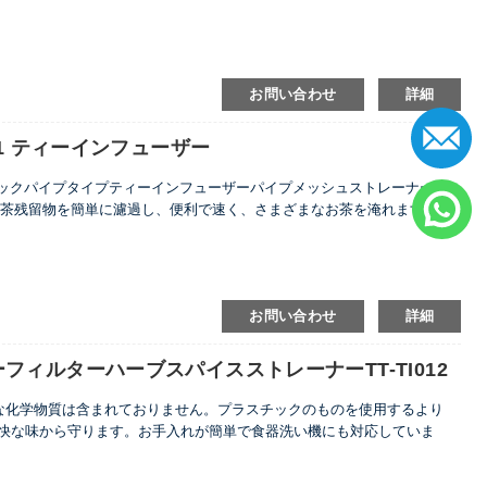
お問い合わせ
詳細
11 ティーインフューザー
ィックパイプタイプティーインフューザーパイプメッシュストレーナーテ
鋼、茶残留物を簡単に濾過し、便利で速く、さまざまなお茶を淹れます。開
下げ式パイプハンドルティーメーカー。
ィックパイプタイプ茶注入器パイプメッシュストレーナーティーフィル
の残留物を簡単に濾過し、便利で速く、さまざまなお茶を淹れられます。
お問い合わせ
詳細
、吊り下げ式パイプハンドルティーメーカー。
ィルターハーブスパイスストレーナーTT-TI012
害な化学物質は含まれておりません。プラスチックのものを使用するより
快な味から守ります。お手入れが簡単で食器洗い機にも対応していま