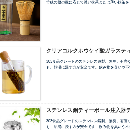
...
竹穂の根の数に応じて濃い抹茶または薄い抹茶を
...
クリアコルクホウケイ酸ガラスティーチ
303食品グレードのステンレス鋼製。無臭。有
も、熱湯に浸す方が安全です。飲み物を臭いや不
す。
...
ステンレス鋼ティーボール注入器ティー
303食品グレードのステンレス鋼製。無臭。有
も、熱湯に浸す方が安全です。飲み物を臭いや不