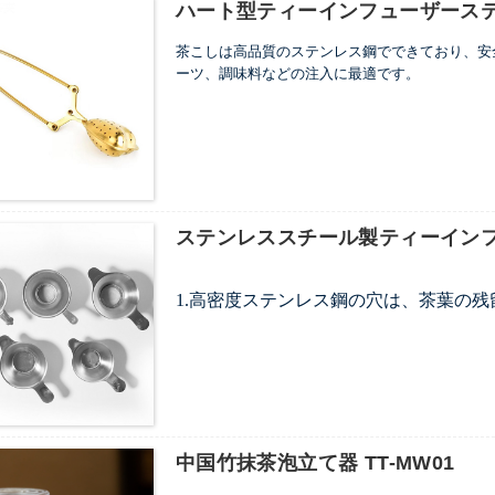
ハート型ティーインフューザース
茶こしは高品質のステンレス鋼でできており、安
ーツ、調味料などの注入に最適です。
色:
ゴールド
サイズ:
15×4センチメートル
形状:
ハート型、星型
素材:
ステンレス鋼
...
ステンレススチール製ティーインフ
1.高密度ステンレス鋼の穴は、茶葉の
2.ハンドルが付いているので、カップ
3.茶葉の濾過に加えて、さまざまな種
名前:
ティースプーンフィルター
素材:
ステンレス鋼
サイズ:
65*30mm; 72×35mm
パッキング:
OPP袋、カラーボックス、セルフ-ス
中国竹抹茶泡立て器 TT-MW01
フィルター層:
メッシュフィルター層。ステンレ