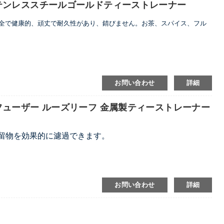
テンレススチールゴールドティーストレーナー
全で健康的、頑丈で耐久性があり、錆びません。お茶、スパイス、フル
お問い合わせ
詳細
ューザー ルーズリーフ 金属製ティーストレーナー
残留物を効果的に濾過できます。
の上に置きやすく、お手入れも簡単です。
類の材料の濾過も可能
お問い合わせ
詳細
ティック袋
ス鋼フィルター層