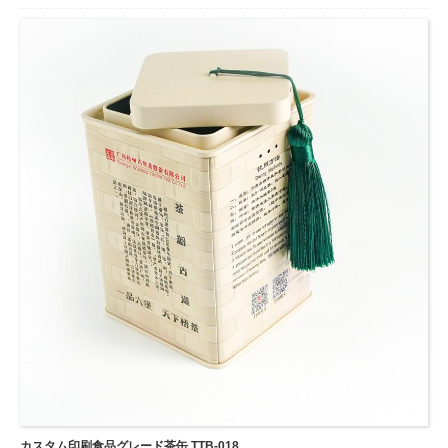
DIY at Will: 紙管に絵を描いたり、色を塗ったり、さまざまな形にカットした
り、スパンコールを接着したりして、興味深い美術工芸品を作成することが
でき、実践的な能力を練習し、想像力と創造性を刺激することができます。
幅広い用途: 段ボールロールは手作りプロジェクトに最適な用品で、子供、
学生、その他の家庭、パーティーゲーム、工芸プロジェクト、教室プロジェ
クト、親子アクティビティ、アートクラブ、休日の使用に適しています。
...
カスタム印刷食品グレード茶缶 TTB-018