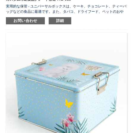
実用的な保管 - ユニバーサルボックスは、ケーキ、チョコレート、ティーバ
ッグなどの食品に最適です。また、タバコ、ドライフード、ペットのおや
つなど、オフィス資料、裁縫アクセサリー、写真、絵、はがき、伝票、エ
お問い合わせ
詳細
ラリー、化粧品、工芸品アクセサリー、ペーパークリップやボタンなども
完璧に保管できます。
...