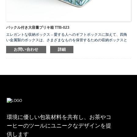
バックル付き大容量ブリキ箱 TTB-023
エレガントな収納ボックス – 愛する人へのギフトボックスに加えて、四角
い金属製のボックスは、さまざまなものを保管するための収納ボックスと
しても使用できます。彼女は日常生活に秩序をもたらします。職場、自
お問い合わせ
詳細
宅、キッチン、オフィス、そして外出先でも。
...
環境に優しい包装材料を共有し、お茶やコ
ーヒーのツールにユニークなデザインを提
供します